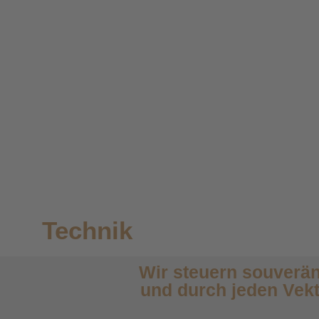
Technik
Wir steuern souverä
und durch jeden Vek