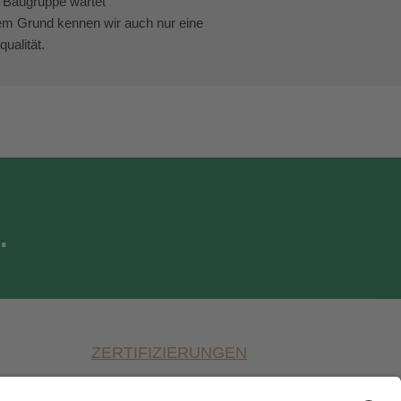
e Baugruppe wartet
sem Grund kennen wir auch nur eine
ualität.
.
ZERTIFIZIERUNGEN
DIN ISO 9001:2015