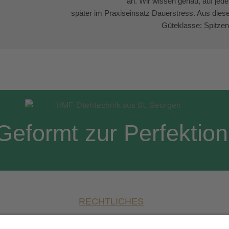
an. Wir wissen genau, auf jed
später im Praxiseinsatz Dauerstress. Aus die
Güteklasse: Spitzenq
Geformt zur Perfektion
RECHTLICHES
Impressum
Datenschutz