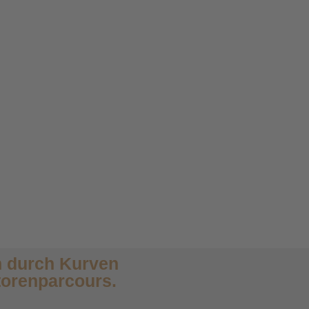
n durch Kurven
torenparcours.